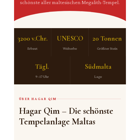
schönste aller maltesischen Megalith-Tempel.
3200 v.Chr.
UNESCO
20 Tonnen
Erbaut
Welterbe
Größter Stein
Tägl.
Südmalta
9–17 Uhr
Lage
ÜBER HAGAR QIM
Hagar Qim – Die schönste
Tempelanlage Maltas