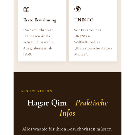
📖
🌍
Erste Erwähnung
UNESCO
1647 von Chronist
Seit 1992 Teil des
Francesco Abela
UNESCO-
schriftlich erwähnt.
Weltkulturerbes
Ausgrabungen ab
„Prähistorische Stätten
1839.
Maltas".
BESUCHSINFOS
Hagar Qim –
Praktische
Infos
Alles was Sie für Ihren Besuch wissen müssen.