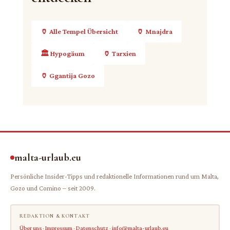
offenen Gelände gibt es kaum Schatten.
🏺 Alle Tempel Übersicht
🏺 Mnajdra
🏛️ Hypogäum
🏺 Tarxien
🏺 Ggantija Gozo
malta-urlaub.eu
Persönliche Insider-Tipps und redaktionelle Informationen rund um Malta,
Gozo und Comino – seit 2009.
REDAKTION & KONTAKT
Über uns
·
Impressum
·
Datenschutz
·
info@malta-urlaub.eu